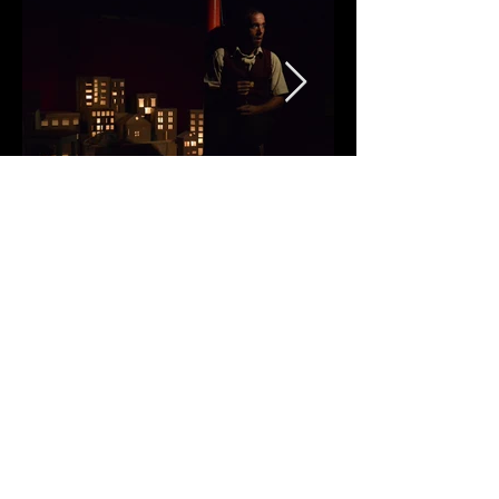
Contact
Cie Théâtre Boréale
Hameau de Cormanon 4
1752 Villars-sur-Glâne CH
+41 78 696 28 31