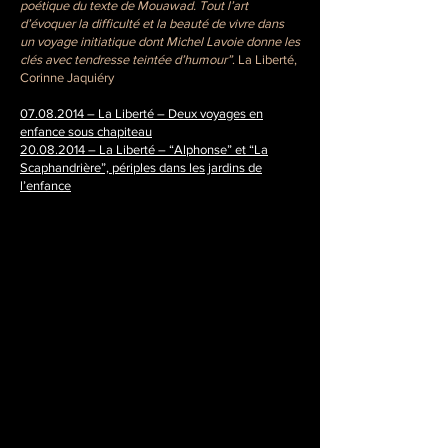
poétique du texte de Mouawad. Tout l’art
d’évoquer la difficulté et la beauté de vivre dans
un voyage initiatique dont Michel Lavoie donne les
clés avec tendresse teintée d’humour”
. La Liberté,
Corinne Jaquiéry
07.08.2014 – La Liberté – Deux voyages en
enfance sous chapiteau
20.08.2014 – La Liberté – “Alphonse” et “La
Scaphandrière”, périples dans les jardins de
l’enfance