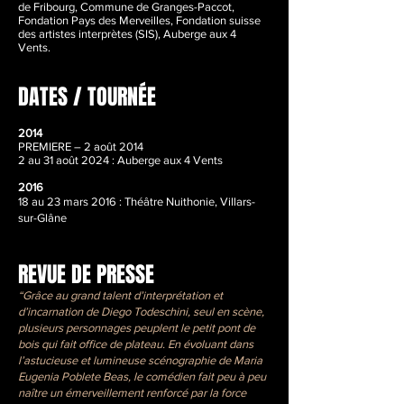
de Fribourg, Commune de Granges-Paccot,
Fondation Pays des Merveilles, Fondation suisse
des artistes interprètes (SIS), Auberge aux 4
Vents.
DATES / TOURNÉE
2014
PREMIERE – 2 août 2014
2 au 31 août 2024 : Auberge aux 4 Vents
2016
18 au 23 mars 2016 : Théâtre Nuithonie, Villars-
sur-Glâne
REVUE DE PRESSE
“Grâce au grand talent d’interprétation et
d’incarnation de Diego Todeschini, seul en scène,
plusieurs personnages peuplent le petit pont de
bois qui fait office de plateau. En évoluant dans
l’astucieuse et lumineuse scénographie de Maria
Eugenia Poblete Beas, le comédien fait peu à peu
naître un émerveillement renforcé par la force